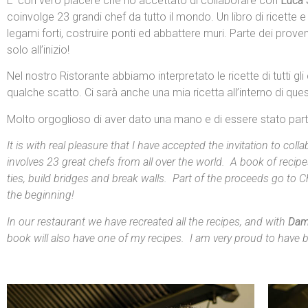
E’ con vero piacere che ho accettato di collaborare con
Luca 
coinvolge 23 grandi chef da tutto il mondo. Un libro di ricette e
legami forti, costruire ponti ed abbattere muri. Parte dei prov
solo all’inizio!
Nel nostro Ristorante abbiamo interpretato le ricette di tutti gl
qualche scatto. Ci sarà anche una mia ricetta all’interno di que
Molto orgoglioso di aver dato una mano e di essere stato parte
It is with real pleasure that I have accepted the invitation to coll
involves 23 great chefs from all over the world. A book of recipes
ties, build bridges and break walls. Part of the proceeds go to C
the beginning!
In our restaurant we have recreated all the recipes, and with
Dam
book will also have one of my recipes. I am very proud to have b