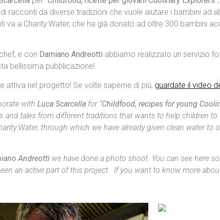
Scarcella
per “
Childfood, ricette per giovani Coolinary Explorers
“
 di racconti da diverse tradizioni che vuole aiutare i bambini ad a
enti va a Charity:Water, che ha già donato ad oltre 300 bambini a
i chef, e con
Damiano Andreotti
abbiamo realizzato un servizio fot
sta bellissima pubblicazione!
 attiva nel progetto! Se volte saperne di più,
guardate il video d
aborate with
Luca Scarcella
for “
Childfood, recipes for young Cooli
 and tales from different traditions that wants to help children to
harity:Water, through which we have already given clean water to ov
iano Andreotti
we have done a photo shoot. You can see here so
een an active part of this project. If you want to know more about 